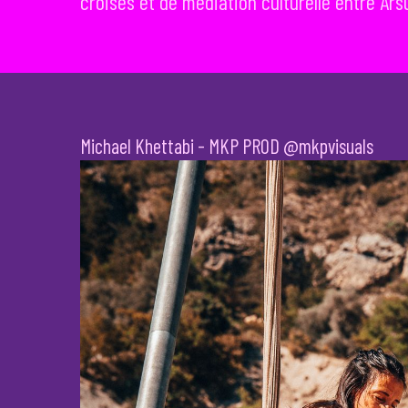
croisés et de médiation culturelle entre Ar
Michael Khettabi - MKP PROD @mkpvisuals