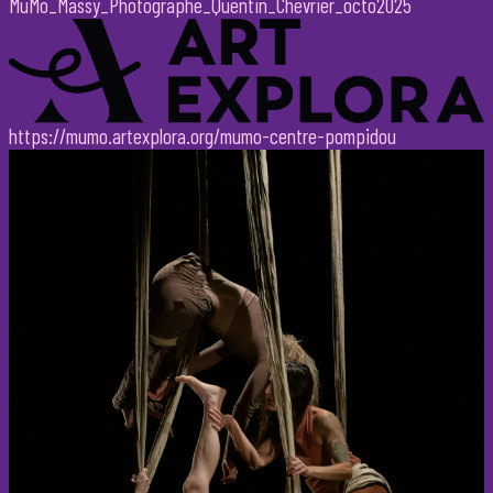
MuMo_Massy_Photographe_Quentin_Chevrier_octo2025
https://mumo.artexplora.org/mumo-centre-pompidou