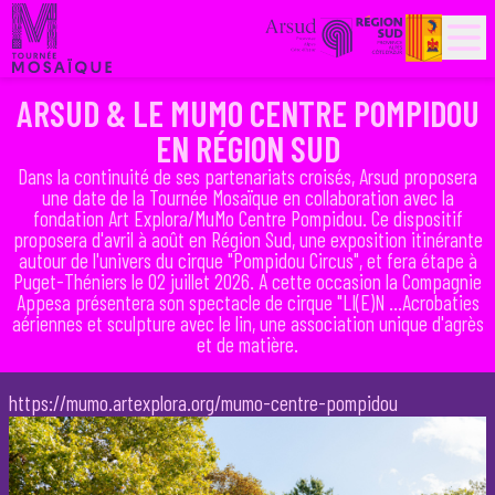
PARTENAIRES
HISTORIQUE
ARSUD & LE MUMO CENTRE POMPIDOU
EN RÉGION SUD
Dans la continuité de ses partenariats croisés, Arsud proposera
une date de la Tournée Mosaïque en collaboration avec la
fondation Art Explora/MuMo Centre Pompidou. Ce dispositif
proposera d'avril à août en Région Sud, une exposition itinérante
autour de l'univers du cirque "Pompidou Circus", et fera étape à
Puget-Théniers le 02 juillet 2026. A cette occasion la Compagnie
Appesa présentera son spectacle de cirque "LI(E)N ...Acrobaties
aériennes et sculpture avec le lin, une association unique d'agrès
et de matière.
https://mumo.artexplora.org/mumo-centre-pompidou