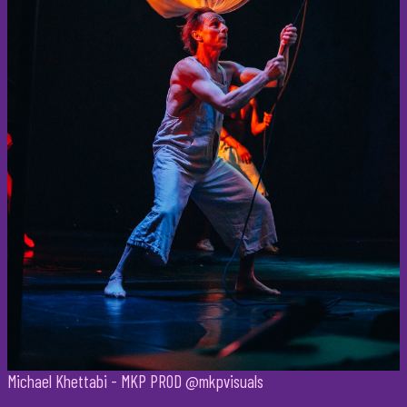
Michael Khettabi - MKP PROD @mkpvisuals